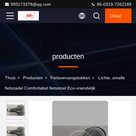
993173378@qq.com
86-0319-7262189
Citaat
producten
Thuis
>
Producten
>
Fietsvervangstukken
>
Lichte, smalle
fietszadel Comfortabel fietsstoel Eco-vriendelijk