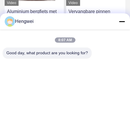
Video
Video
Aluminium bergfiets met
Vervangbare pinnen
dubbelzijdig platform
lichtgewicht mountainbike
Hengwei
pedaal platform fiets
pedaal 300 gram
Krijg Beste Prijs
Krijg Beste Prijs
8:07 AM
Good day, what product are you looking for?
Guangzong County Hengwei Bicycle Co., Ltd.
993173378@qq.com
86-0319-7262189
Industriële zone Dongpu, stad Fengjiazhai, provincie
Guangzong