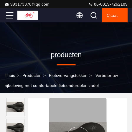
993173378@qq.com
86-0319-7262189
Citaat
producten
Thuis
>
Producten
>
Fietsvervangstukken
>
Verbeter uw
rijbeleving met comfortabele fietsonderdelen zadel