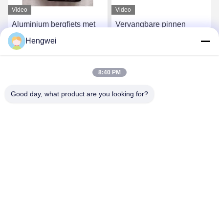
Video
Video
Aluminium bergfiets met
Vervangbare pinnen
dubbelzijdig platform
lichtgewicht mountainbike
Hengwei
pedaal platform fiets
pedaal 300 gram
Krijg Beste Prijs
Krijg Beste Prijs
8:40 PM
Good day, what product are you looking for?
Guangzong County Hengwei Bicycle Co., Ltd.
993173378@qq.com
86-0319-7262189
Industriële zone Dongpu, stad Fengjiazhai, provincie
Guangzong