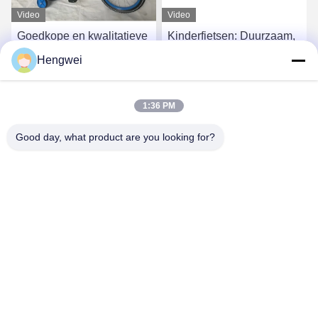
Video
Video
Goedkope en kwalitatieve
Kinderfietsen: Duurzaam,
kinderfietsen beschikbaar
veilig en leuk - Ideaal voor
Hengwei
kinderen!
Krijg Beste Prijs
Krijg Beste Prijs
1:36 PM
Good day, what product are you looking for?
Guangzong County Hengwei Bicycle Co., Ltd.
993173378@qq.com
86-0319-7262189
Industriële zone Dongpu, stad Fengjiazhai, provincie
Guangzong